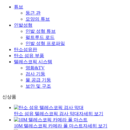
튜브
둥근 관
모양의 튜브
인발성형
인발 성형 튜브
펄트루드 로드
인발 성형 프로파일
탄소섬유판
탄소 섬유 부품
텔레스코픽 시스템
영화&TV
검사 기둥
물 공급 기둥
보안 및 구조
신상품
탄소 섬유 텔레스코픽 검사 막대
자세히 보기
10M 텔레스코픽 카메라 폴 마스트
자세히 보기