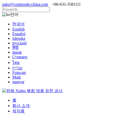
sales@composite-china.com
+86-631-3581111
언어
한국어
English
Español
íslenska
русский
हिंदी
dansk
Cymraeg
ไทย
עברית
Français
Malti
magyar
홈
회사 소개
제작품