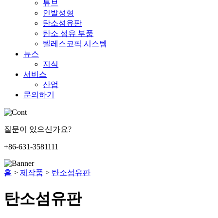
튜브
인발성형
탄소섬유판
탄소 섬유 부품
텔레스코픽 시스템
뉴스
지식
서비스
산업
문의하기
질문이 있으신가요?
+86-631-3581111
홈
>
제작품
>
탄소섬유판
탄소섬유판